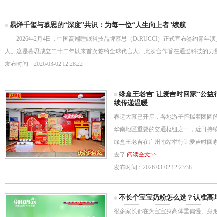
易烊千玺与慕思的“深度”共识：为每一位“人生向上者”续航
2026年2月4日，中国高端睡眠科技品牌慕思（DeRUCCI）正式宣布签约青年
人。这是慕思成立二十二年以来首次签约全球代言人。此次合作旨在通过科技的力
发布时间：2026-03-02 12:28:22
绿盒王老吉“让爱吉时回家”公益
续传递温暖
春运大幕已开启，各地游子怀揣着团圆
华南地区重要的交通枢纽之一，近日持续
绿盒王老吉在广州南站举行让爱吉时回
去了
阅读全文>>
发布时间：2026-03-02 12:23:38
不长个宝宝奶粉怎么选？认准高
很多家长都在为宝宝身高体重偏慢、身形