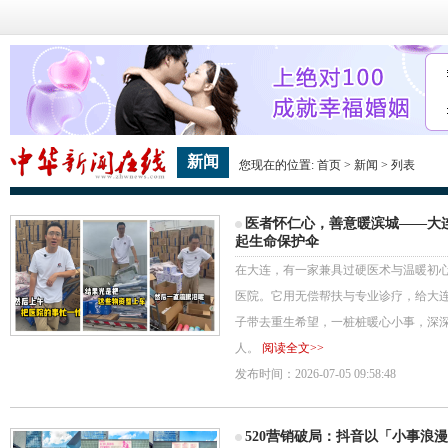
新闻
您现在的位置:
首页
>
新闻
> 列表
医者怀仁心，善意暖滨城——大
起生命保护伞
在大连，有一家兼具过硬医术与温暖初
医院。它用无偿帮扶与专业诊疗，给大
子带去重生希望，一桩桩暖心小事，深
人。
阅读全文>>
发布时间：2026-07-05 09:58:48
520营销破局：抖音以「小事浪