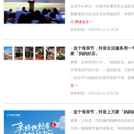
会议中心举行。中国汽车摩托车运动联
新疆维吾尔自治区文化和旅游厅、哈密
疆
阅读全文>>
发布时间：2026-05-12 12:10:56
这个母亲节，抖音生活服务用一句
家「妈妈好店」
摘要：从种草到打卡，「妈妈好店」如何
字里带妈字的小店——老妈蹄花、王妈
一位位平凡妈妈在街角开的饺子馆、面摊。
文>>
发布时间：2026-05-11 21:03:56
这个母亲节，抖音上万家「妈妈
摘要：上抖音，找到像妈妈般待你的好
大到一顿饭能尝遍天南海北。可妈妈的