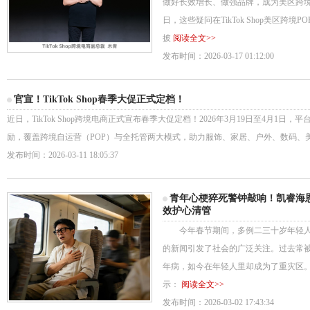
做好长效增长、做强品牌，成为美区跨境
日，这些疑问在TikTok Shop美区跨
披
阅读全文>>
发布时间：2026-03-17 01:12:00
官宣！TikTok Shop春季大促正式定档！
近日，TikTok Shop跨境电商正式宣布春季大促定档！2026年3月19日至4月1
励，覆盖跨境自运营（POP）与全托管两大模式，助力服饰、家居、户外、数码、
发布时间：2026-03-11 18:05:37
青年心梗猝死警钟敲响！凯睿海恩
效护心清管
今年春节期间，多例二三十岁年轻人
的新闻引发了社会的广泛关注。过去常
年病，如今在年轻人里却成为了重灾区。
示：
阅读全文>>
发布时间：2026-03-02 17:43:34