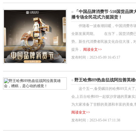
「中国品牌消费节·510国货品
播专场全民花式力挺国货！
伴随着一波春潮回暖，中国消费市场
全新发展周期。 在当下，国货消费已
势。新生代消费者民族文化自信大涨，
提升，
阅读全文>>
发布时间：2023-05-09 16:45:17
野王哈弗H9热血征战阿拉善英
这个五一,备受瞩目的哈弗H9又火了
会,上百台哈弗H9一起驭沙穿越的景象实
为大家准备了甘醇的美酒和丰富的美食,
阅读全文>>
发布时间：2023-05-04 17:11:38