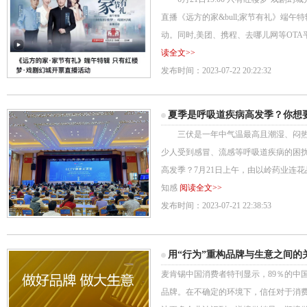
直播《远方的家&bull;家节有礼》端午
动。同时,美团、携程、去哪儿网等OTA平
读全文>>
发布时间：2023-07-22 20:22:32
夏季是呼吸道疾病高发季？你想
三伏是一年中气温最高且潮湿、闷热
少人受到感冒、流感等呼吸道疾病的困
高发季？7月21日上午，由以岭药业连
知感
阅读全文>>
发布时间：2023-07-21 22:38:53
用“行为”重构品牌与生意之间的
麦肯锡中国消费者特刊显示，89％的中
品牌。在不确定的环境下，信任对于消