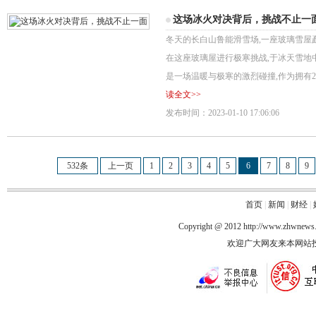
这场冰火对决背后，挑战不止一
冬天的长白山鲁能滑雪场,一座玻璃雪屋
在这座玻璃屋进行极寒挑战,于冰天雪地
是一场温暖与极寒的激烈碰撞,作为拥有2
读全文>>
发布时间：2023-01-10 17:06:06
532条
上一页
1
2
3
4
5
6
7
8
9
首页
|
新闻
|
财经
|
Copyright @ 2012
http://www.zhwnews
欢迎广大网友来本网站