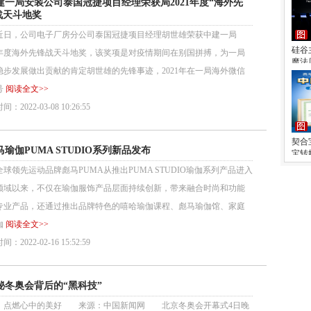
建一局安装公司泰国冠捷项目经理荣获局2021年度“海外先
战天斗地奖
，公司电子厂房分公司泰国冠捷项目经理胡世雄荣获中建一局
硅谷
21年度海外先锋战天斗地奖，该奖项是对疫情期间在别国拼搏，为一局
魔法
稳步发展做出贡献的肯定胡世雄的先锋事迹，2021年在一局海外微信
号
阅读全文>>
：2022-03-08 10:26:55
契合
马瑜伽PUMA STUDIO系列新品发布
宝转
领先运动品牌彪马PUMA从推出PUMA STUDIO瑜伽系列产品进入
领域以来，不仅在瑜伽服饰产品层面持续创新，带来融合时尚和功能
专业产品，还通过推出品牌特色的嘻哈瑜伽课程、彪马瑜伽馆、家庭
伽
阅读全文>>
：2022-02-16 15:52:59
秘冬奥会背后的“黑科技”
：点燃心中的美好 来源：中国新闻网 北京冬奥会开幕式4日晚