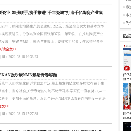
春
联瓷业-加强联手,携手推进“千年瓷城”打造千亿陶瓷产业集
东
为
21年，醴陵市地区生产总值达825 2亿元，经济综合实力和基本竞争
次实现双进位，分别名列全国百强第37位、第59位。在推动陶瓷产业
热点
与发展、突破与创新、融合与集聚上，硬核实力尽显，连续荣登各类
阅读全文>>
：2022-03-18 16:33:23
LEKAN强乐康NMN焕活青春容颜
仟亿
司关
年人们抗氧化的诉求愈加广泛,脸上频发的皱纹很多时候存在于生
节当中。当今社会,关于衰老的讨论不绝于耳,科学家们一直在努力,从一
加科学、更加全面的角度。近几年开始,NMN复原青春态的热度一直居
文>>
这个
：2022-03-15 17:27:38
服务