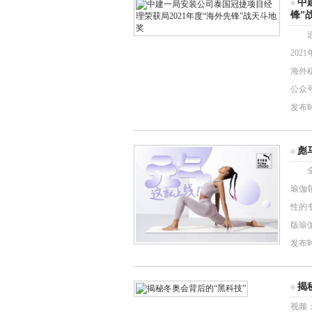
中
锋”
近日
20
海外
公众
发布时间
彪
全球
瑜伽
性的
版瑜
发布时间
揭
视频