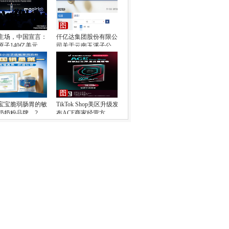
主场，中国宣言：
仟亿达集团股份有限公
原子140亿美元
司关于云南玉溪子公
宝宝脆弱肠胃的敏
TikTok Shop美区升级发
奶奶粉品牌，2
布ACE商家经营方