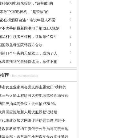
3
凌科技潮电前来报到，“超带敢“的
2
超带敢“的家电神机，”超带敢“的
2
家必住榜酒店自述：谁说年轻人不爱
1
树不离手的最新国潮电子烟RELX悦刻
2
端涂料引领者三棵树，致敬每位奋斗
1
国国际圣母医院韩西方合诊
2
到第11个年头的天猫双11，成为了人
2
鸟裹裹找到的最帅快递员，颜值不输
推荐
/ Hot recommendation
博市女企业家商会党支部主题党日“榜样的
龙三号火箭工程阶段大型地面试验圆满收官
滴回应抽成高争议：去年抽成20.9%
政局回应拒绝新人用汉服照登记结婚
大代表建议加大网络诽谤处罚力度 网络不
务教育教师平均工资低于公务员将问责当地
通运输部：春节期间小型客车免收高速通行