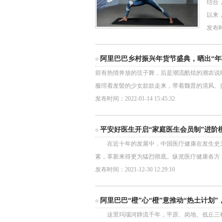
结合
以来
发布时间
阿里巴巴乡村振兴年货节盛典，晒出“年
前有热情奔放的弦子舞，后是潮流酷炫的潮农说
服绾着发髻的少女款款走来，带着魏晋的清风、
发布时间：2022-01-14 15:45:32
平安好医生开启“家庭医生会员制”进阶
在近十年的发展中，中国医疗健康在发生史无
素，革新来得更为猛烈彻底。纵览医疗健康各方
发布时间：2021-12-30 12:29:10
阿里巴巴“橙”心“橙”意推动“热土计划
这里玛瑙河静流千年，平原、岗地、低丘三种