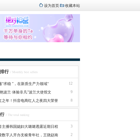
设为首页
收藏本站
排行
/ Monthly best sellers
12
越“求稳 ”，在新质生产力领域“
9
惊艳波兰·体验非凡”波兰大使馆文
8
红之年！抖音电商红人之夜四大荣誉
行
/ The total ranking
3
音主播韩国媳妇大璐璐透露近期日程
2
凌数字人开办支棱青年社，王骁赵南