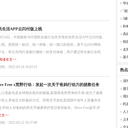
华
“
3
朴
民生活APP云闪付版上线
高
24日，中国银联与中国民生银行合作开发的全民生活APP云闪付版
韩
上线。按照统一标识，统一体验，统一接口的原则，基于云闪付网络
走
平台，双方共同打造银行侧统一的支付体验，用户通过民生银行全民
菜
阅读全文>>
：2022-03-24 16:03:53
热点
淄
ove Free x荒野行动：发起一次关于爸妈行动力的拯救任务
捷
老龄化是全球都在面对的难题,延缓衰老所带来的不便,成为了减缓
滴
年轻人养老压力的最好方式。而骨关节老化是我国中老年人普遍存在
民
,年轻人对爸妈的骨关节健康养护意识有所缺失。Move Free益节,作
人
文>>
义
：2022-03-22 20:37:00
交