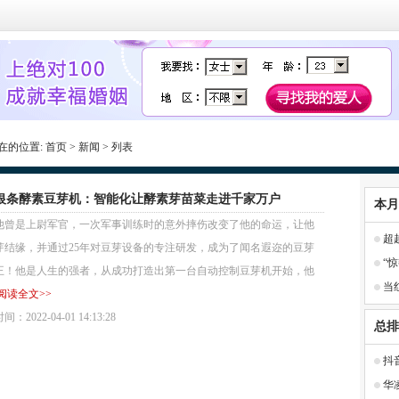
在的位置:
首页
>
新闻
> 列表
银条酵素豆芽机：智能化让酵素芽苗菜走进千家万户
本月
是上尉军官，一次军事训练时的意外摔伤改变了他的命运，让他
超
芽结缘，并通过25年对豆芽设备的专注研发，成为了闻名遐迩的豆芽
“
王！他是人生的强者，从成功打造出第一台自动控制豆芽机开始，他
当
阅读全文>>
：2022-04-01 14:13:28
总排
抖
华