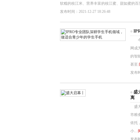
软糯的枝江米、营养丰富的枝江蜜、甜如蜜的百
发布时间：2021-12-27 18:26:48
I
今年
网成
的智
甚至
发布时间
盛
离
盛大
市粮
依托
小...
发布时间