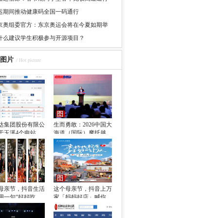
运期间推动健康码全国一码通行
京奥组委官方：东京奥运会将在今夏如期举
什么建议学生积极参与开源项目？
图片
/ Hot picture
达集团股份有限公
生而勇敢：2026中国大
于玉溪4个电站
海道（国际）摩托越
母亲节，抖音生活
这个母亲节，抖音上万
用一句“好好吃
家「妈妈好店」喊你