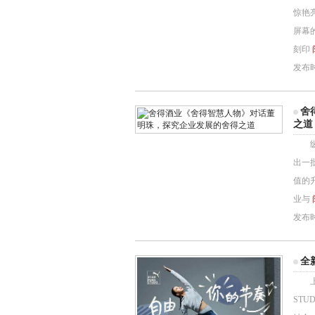
惊艳
屏幕
刻印
发布时间
舍
之道
纵观
出一
值的
业与
发布时间
全
上海,
ST