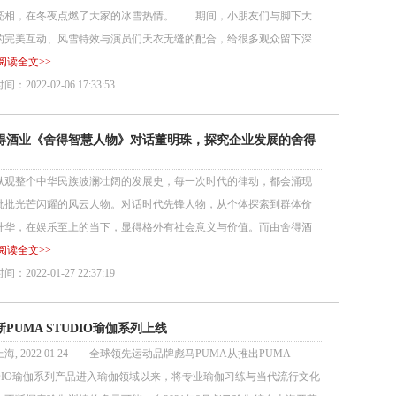
亮相，在冬夜点燃了大家的冰雪热情。 期间，小朋友们与脚下大
的完美互动、风雪特效与演员们天衣无缝的配合，给很多观众留下深
阅读全文>>
：2022-02-06 17:33:53
得酒业《舍得智慧人物》对话董明珠，探究企业发展的舍得
整个中华民族波澜壮阔的发展史，每一次时代的律动，都会涌现
批批光芒闪耀的风云人物。对话时代先锋人物，从个体探索到群体价
升华，在娱乐至上的当下，显得格外有社会意义与价值。而由舍得酒
阅读全文>>
：2022-01-27 22:37:19
新PUMA STUDIO瑜伽系列上线
 2022 01 24 全球领先运动品牌彪马PUMA从推出PUMA
UDIO瑜伽系列产品进入瑜伽领域以来，将专业瑜伽习练与当代流行文化