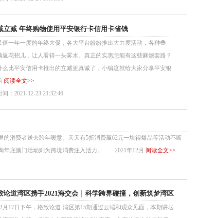
减立减 年终购物使用平安银行卡信用卡省钱
一年一度的年终大促，各大平台纷纷推出大力度活动，各种叠
满返花招儿，让人看得一头雾水。真正的实惠怎能有这些麻烦套路？
什么比平安信用卡推出的立减更真诚了，小编这就给大家分享平安银
信
阅读全文>>
：2021-12-23 21:32:46
消费者送去跨年暖意。天天有5折消费赢62元一块得爆品等活动不断
年底澳门活动则为跨境消费注入活力。 2021年12月
阅读全文>>
致论道湾区携手2021海交会｜科学跨界碰撞，创新筑梦湾区
月17日下午，格致论道·湾区第15期通过云端和观众见面，本期讲坛