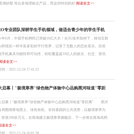
里洲砂梨 等众多地理标志产品，而这些特别的好
阅读全文>>
PRO专业团队深耕学生手机领域，做适合青少年的学生手机
6月，中国手机网民已突破10亿大关！在5G技术加持下，移动互联
为和现实一样丰富多彩的平行世界，记录了无数人的悲欢喜乐。目前
能手机兼具功能性和可玩性，轻松覆盖超10亿人的娱乐、社交、资讯
阅读全文>>
：2021-12-24 17:41:22
大启幕丨"极境寒养"绿色物产体验中心品购黑河味道"零距
启幕丨"极境寒养"绿色物产体验中心品购黑河味道"零距离" 黑河
食局围绕寒地黑土、绿色有机、非转基因的公共优势，以极境寒养为
，投资200余万元，在珠海建立极境寒养旗舰店，下一步将在珠海高档
阅读全文>>
：2021-12-24 16:01:58