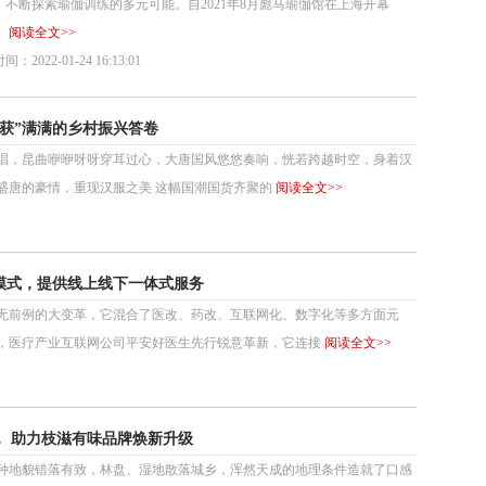
，不断探索瑜伽训练的多元可能。自2021年8月彪马瑜伽馆在上海开幕
，
阅读全文>>
：2022-01-24 16:13:01
获”满满的乡村振兴答卷
唱，昆曲咿咿呀呀穿耳过心，大唐国风悠悠奏响，恍若跨越时空，身着汉
盛唐的豪情，重现汉服之美 这幅国潮国货齐聚的
阅读全文>>
模式，提供线上线下一体式服务
前例的大变革，它混合了医改、药改、互联网化、数字化等多方面元
，医疗产业互联网公司平安好医生先行锐意革新，它连接
阅读全文>>
”， 助力枝滋有味品牌焕新升级
地貌错落有致，林盘、湿地散落城乡，浑然天成的地理条件造就了口感