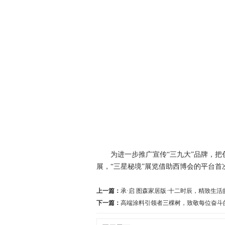
为进一步推广宣传“三九大”品牌，把创
展，“三星秘境”展览借助西博会的平台
上一篇：
承·启 图森家居版·十二时辰，精致生
下一篇：
高端涂料引领者三棵树，致敬每位奋斗