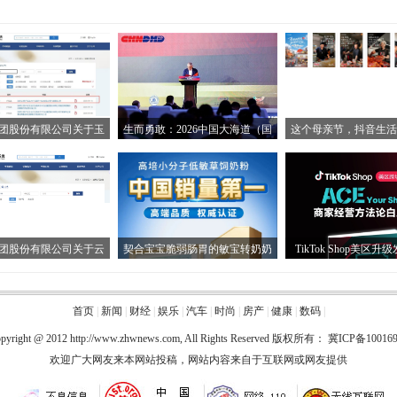
团股份有限公司关于玉
生而勇敢：2026中国大海道（国
这个母亲节，抖音生活
团股份有限公司关于云
契合宝宝脆弱肠胃的敏宝转奶奶
TikTok Shop美区升
首页
|
新闻
|
财经
|
娱乐
|
汽车
|
时尚
|
房产
|
健康
|
数码
|
pyright @ 2012
http://www.zhwnews.com
, All Rights Reserved 版权所有：
冀ICP备100169
欢迎广大网友来本网站投稿，网站内容来自于互联网或网友提供