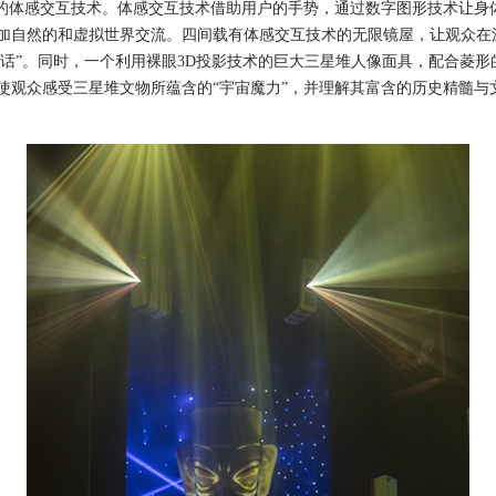
体感交互技术。体感交互技术借助用户的手势，通过数字图形技术让身
加自然的和虚拟世界交流。四间载有体感交互技术的无限镜屋，让观众在
对话”。同时，一个利用裸眼3D投影技术的巨大三星堆人像面具，配合菱
使观众感受三星堆文物所蕴含的“宇宙魔力”，并理解其富含的历史精髓与