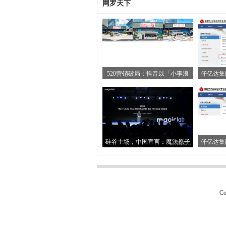
网罗天下
520营销破局：抖音以「小事浪
仟亿达集
硅谷主场，中国宣言：魔法原子
仟亿达集
Co