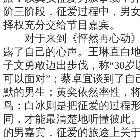
阶三阶段，征爱过程中，男
择权充分交给节目嘉宾。
对于来到《怦然再心动》的
露了自己的心声。王琳直白地
子文勇敢迈出步伐，称“30
可以面对”；蔡卓宜谈到了自
默的男生；黄奕依然率性，
鸟；白冰则是把征爱的过程形
同，才能最清楚地听懂彼此
的男嘉宾，征爱的旅途上关