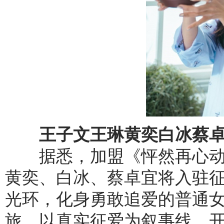
王子文王琳黄奕白冰蔡卓
据悉，加盟《怦然再心动》
黄奕、白冰、蔡卓宜将入驻
光环，化身勇敢追爱的普通女
旅，以真实征爱为叙事线，