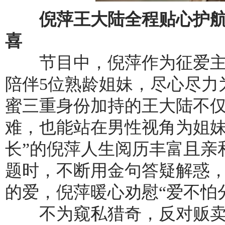
倪萍王大陆全程贴心护航
喜
节目中，倪萍作为征爱主
陪伴5位熟龄姐妹，尽心尽力
蜜三重身份加持的王大陆不
难，也能站在男性视角为姐妹
长”的倪萍人生阅历丰富且亲
题时，不断用金句答疑解惑
的爱，倪萍暖心劝慰“爱不怕
不为窥私猎奇，反对贩卖