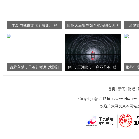
电竞与城市文化全城开运 胖
情歌天后梁静茹合肥演唱会圆满
逐梦
请君入梦，只有红楼梦·戏剧幻
8年，王潮歌，一座不只有《红
那些年
首页
|
新闻
|
财经
|
Copyright @ 2012
http://www.zhwnews
欢迎广大网友来本网站