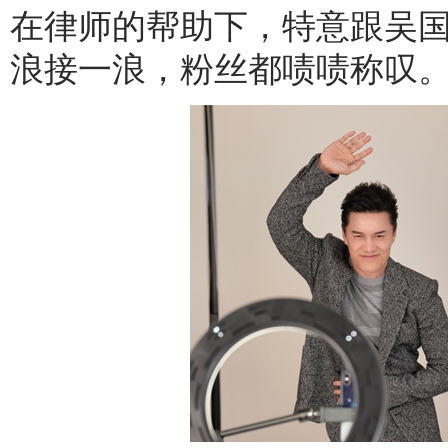
在律师的帮助下，特意跟吴
浪接一浪，粉丝都啧啧称叹